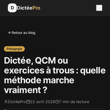
Dictée
Pro
D
Retour au blog
Pédagogie
Dictée, QCM ou
exercices à trous : quelle
méthode marche
vraiment ?
DictéePro
22 avril 2026
7
min de lecture