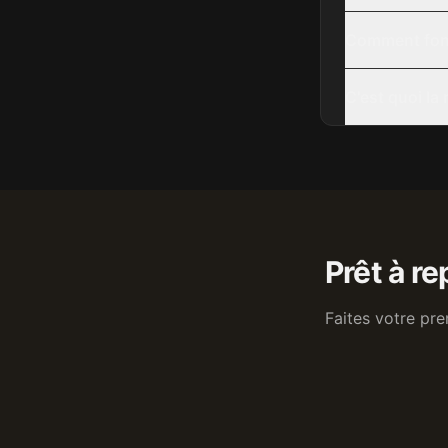
Comment fonc
C'est quoi la
Prêt à r
Faites votre pre