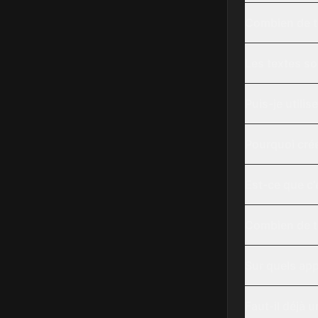
Combien de te
Les textes so
Puis-je utili
Pourquoi cré
Est-ce que c'e
Combien de te
Sur quels app
Faut-il déjà 