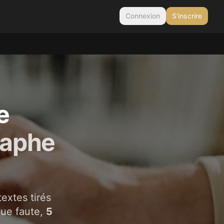
Connexion
S'inscrire
e
raphe
extes tirés
que faute,
5