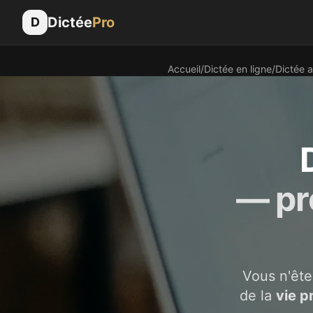
Dictée
Pro
D
Accueil
/
Dictée en ligne
/
Dictée a
— pr
Vous n'ête
de la
vie p