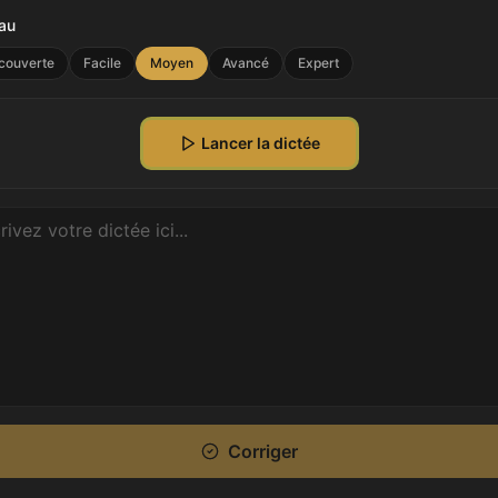
au
couverte
Facile
Moyen
Avancé
Expert
Lancer la dictée
Corriger