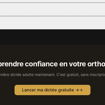
tionne le système de progression de DictéePro ?
 mémorisation espacée ?
eprendre confiance en votre orth
mière dictée adulte maintenant. C'est gratuit, sans inscripti
Lancer ma dictée gratuite →