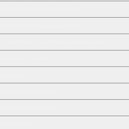
mps faut-il pour voir des résultats ?
nt-ils vraiment adaptés aux adultes ?
ser DictéePro sur mon téléphone pendant ma pause ?
er un compte DictéePro ?
st gratuit ?
mps faut-il y consacrer ?
areils puis-je m'entraîner ?
un bon niveau ?