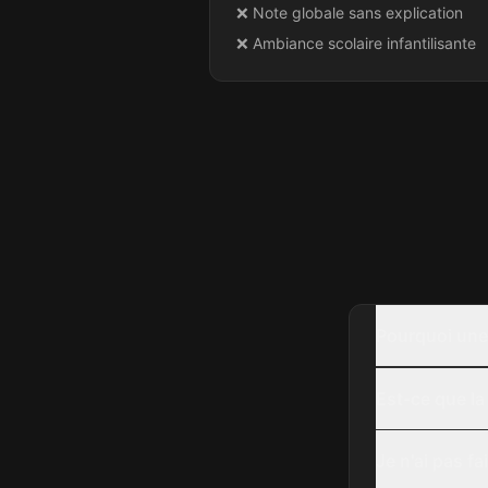
❌ Note globale sans explication
❌ Ambiance scolaire infantilisante
Pourquoi une 
Est-ce que la
Je n'ai pas fa