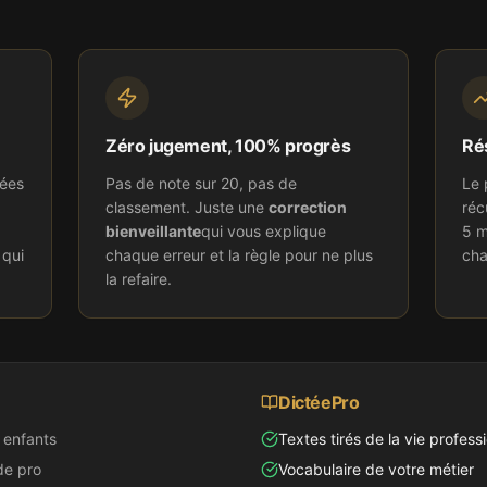
Zéro jugement, 100% progrès
Rés
tées
Pas de note sur 20, pas de
Le 
classement. Juste une
correction
réc
bienveillante
qui vous explique
5 m
 qui
chaque erreur et la règle pour ne plus
cha
la refaire.
DictéePro
s enfants
Textes tirés de la vie profess
de pro
Vocabulaire de votre métier