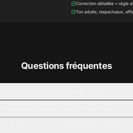
Correction détaillée + règle
Ton adulte, respectueux, eff
Questions fréquentes
dictée pour adultes et pas une dictée classique ?
 dictée adulte gratuite est vraiment sans inscription ?
it de dictée depuis l'école, c'est adapté à mon niveau ?