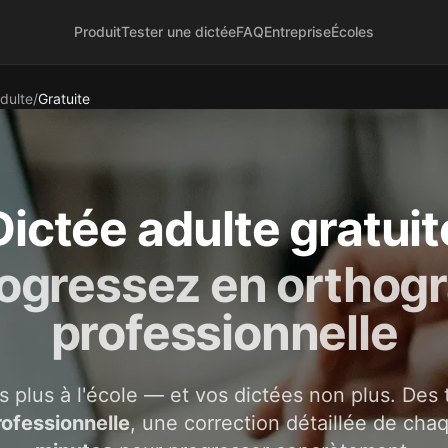
Produit
Tester une dictée
FAQ
Entreprise
Écoles
dulte
/
Gratuite
Dictée adulte gratuit
ogressez en orthog
professionnelle
s plus à l'école — et vos dictées non plus. Des t
rofessionnelle
, une correction détaillée de cha