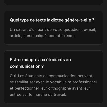
Excellent. Merci et félicitations.
Loïc A.
Quel type de texte la dictée génère-t-elle ?
LA
Psychologue
Un extrait d'un écrit de votre quotidien : e-mail,
article, communiqué, compte-rendu.
C'est génial !!
Camille C.
CC
Assistante dentaire
Est-ce adapté aux étudiants en
communication ?
Génial, merci !
Oui. Les étudiants en communication peuvent
se familiariser avec le vocabulaire professionnel
Nélia
N
Secrétaire médicale
et perfectionner leur orthographe avant leur
entrée sur le marché du travail.
Super, merci beaucoup !