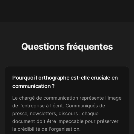
Sophie M.
SM
Candidate au concours de la
fonction publique
It was excellent. I found a job
Questions fréquentes
now and will practice my
writing skills on the job
enough. Thank you.
Amara D.
Pourquoi l'orthographe est-elle cruciale en
AD
FLE
communication ?
Le chargé de communication représente l'image
Super bien fait. Merci !
de l'entreprise à l'écrit. Communiqués de
presse, newsletters, discours : chaque
Sandrine C.
SC
document doit être impeccable pour préserver
Secrétaire médicale
la crédibilité de l'organisation.