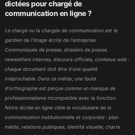
CG
dictées pour
chargé de
Ergothérapeute
communication en ligne
?
Belle initiative, merci beaucoup
Le chargé ou la chargée de communication est le
☺️ Je me prépare au mieux
gardien de l'image écrite de l'entreprise.
pour le concours et ces
Communiqués de presse, dossiers de presse,
dictées m'apportent
énormément. Aujourd'hui, j'ai
newsletters internes, discours officiels, contenus web :
enfin la chance de pouvoir
chaque document doit être d'une qualité
m'exercer vraiment.
irréprochable. Dans ce métier, une faute
Sophie M.
d'orthographe est perçue comme un manque de
SM
Candidate au concours de la
professionnalisme incompatible avec la fonction.
fonction publique
Notre dictée en ligne cible le vocabulaire de la
communication institutionnelle et corporate : plan
It was excellent. I found a job
média, relations publiques, identité visuelle, charte
now and will practice my