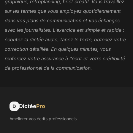
writing skills on the job
graphique, rétroplanning, brief créatif. Vous travaillez
enough. Thank you.
sur les termes que vous employez quotidiennement
dans vos plans de communication et vos échanges
Amara D.
AD
FLE
avec les journalistes. L'exercice est simple et rapide :
écoutez la dictée audio, tapez le texte, obtenez votre
correction détaillée. En quelques minutes, vous
Super bien fait. Merci !
renforcez votre assurance à l'écrit et votre crédibilité
Sandrine C.
SC
de professionnel de la communication.
Secrétaire médicale
Excellent. Merci et félicitations.
Loïc A.
LA
Dictée
Pro
D
Psychologue
Améliorer vos écrits professionnels.
C'est génial !!