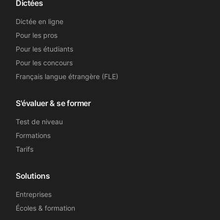
Dictées
Camille C.
CC
Dictée en ligne
Assistante dentaire
Pour les pros
Pour les étudiants
Génial, merci !
Pour les concours
Français langue étrangère (FLE)
Nélia
N
Secrétaire médicale
S'évaluer & se former
Test de niveau
Super, merci beaucoup !
Formations
Tarifs
Sandrine B.
SB
Secrétaire médicale
Solutions
Entreprises
Merci beaucoup !
Écoles & formation
Emma L.