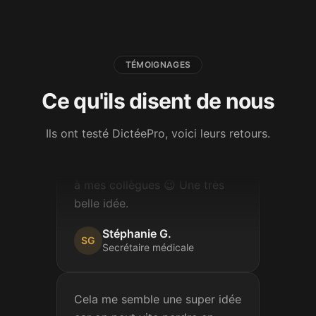
m'entraîne tous les jours.
Betty
B
Attachée territoriale
TÉMOIGNAGES
Ce qu'ils disent de nous
Je viens de faire une de vos
dictées, c'est vraiment très
Ils ont testé DictéePro, voici leurs retours.
bien fait ! Je partage votre lien
à mes collègues 😉 Une très
belle idée.
Stéphanie G.
SG
Secrétaire médicale
Cela me semble une super idée
car on peut vite perdre en