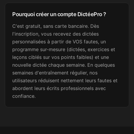
Sandrine B.
SB
Pourquoi créer un compte DictéePro ?
Secrétaire médicale
C'est gratuit, sans carte bancaire. Dès
l'inscription, vous recevez des dictées
Merci beaucoup !
personnalisées à partir de VOS fautes, un
programme sur-mesure (dictées, exercices et
Emma L.
EL
leçons ciblés sur vos points faibles) et une
Secrétaire médicale
nouvelle dictée chaque semaine. En quelques
semaines d'entraînement régulier, nos
Efficace pour s'améliorer... je
utilisateurs réduisent nettement leurs fautes et
m'entraîne tous les jours.
abordent leurs écrits professionnels avec
confiance.
Betty
B
Attachée territoriale
Je viens de faire une de vos