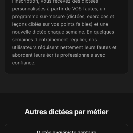
l'inscription, vous recevez des dictées
Merci beaucoup !
personnalisées à partir de VOS fautes, un
programme sur-mesure (dictées, exercices et
Emma L.
EL
Secrétaire médicale
leçons ciblés sur vos points faibles) et une
nouvelle dictée chaque semaine. En quelques
semaines d'entraînement régulier, nos
Efficace pour s'améliorer... je
utilisateurs réduisent nettement leurs fautes et
m'entraîne tous les jours.
abordent leurs écrits professionnels avec
confiance.
Betty
B
Attachée territoriale
Je viens de faire une de vos
dictées, c'est vraiment très
bien fait ! Je partage votre lien
Autres dictées par métier
à mes collègues 😉 Une très
belle idée.
Dictée hygiéniste dentaire