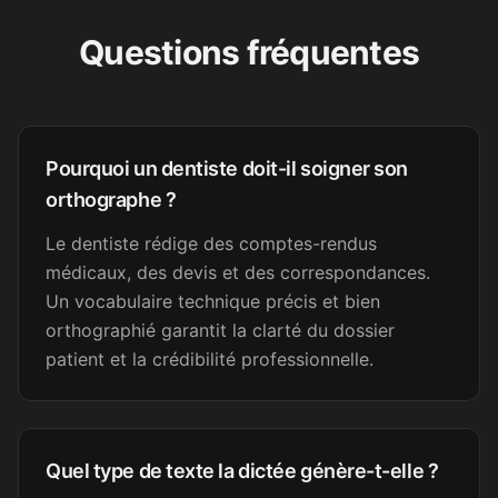
It was excellent. I found a job
Questions fréquentes
now and will practice my
writing skills on the job
enough. Thank you.
Amara D.
AD
Pourquoi un dentiste doit-il soigner son
FLE
orthographe ?
Le dentiste rédige des comptes-rendus
Super bien fait. Merci !
médicaux, des devis et des correspondances.
Un vocabulaire technique précis et bien
Sandrine C.
SC
Secrétaire médicale
orthographié garantit la clarté du dossier
patient et la crédibilité professionnelle.
Excellent. Merci et félicitations.
Loïc A.
LA
Quel type de texte la dictée génère-t-elle ?
Psychologue