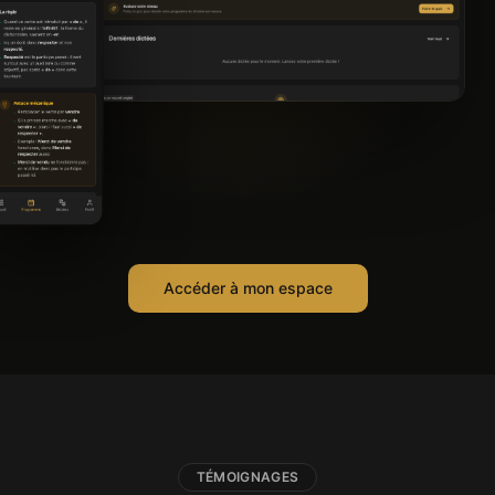
Accéder à mon espace
Efficace pour s'améliorer... je
m'entraîne tous les jours.
Betty
B
Attachée territoriale
TÉMOIGNAGES