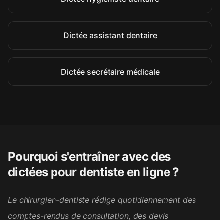
Stéphanie G.
SG
Secrétaire médicale
Dictée assistant dentaire
Cela me semble une super idée
car on peut vite perdre en
Dictée secrétaire médicale
crédibilité avec une mauvaise
orthographe, et ça travaille
indirectement la syntaxe
puisque le texte dicté est
correct, bien formulé. Bravo
pour la création de cet outil !
Pourquoi s'entraîner avec des
Carol G.
CG
dictées pour
dentiste en ligne
?
Ergothérapeute
Le chirurgien-dentiste rédige quotidiennement des
Belle initiative, merci beaucoup
comptes-rendus de consultation, des devis
☺️ Je me prépare au mieux