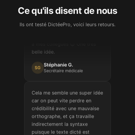
Ce qu'ils disent de nous
Je viens de faire une de vos
dictées, c'est vraiment très
Ils ont testé DictéePro, voici leurs retours.
bien fait ! Je partage votre lien
à mes collègues 😉 Une très
belle idée.
Stéphanie G.
SG
Secrétaire médicale
Cela me semble une super idée
car on peut vite perdre en
crédibilité avec une mauvaise
orthographe, et ça travaille
indirectement la syntaxe
puisque le texte dicté est
correct, bien formulé. Bravo