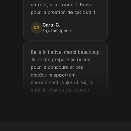
pour la création de cet outil !
Carol G.
CG
Ergothérapeute
Belle initiative, merci beaucoup
☺️ Je me prépare au mieux
pour le concours et ces
dictées m'apportent
énormément. Aujourd'hui, j'ai
enfin la chance de pouvoir
m'exercer vraiment.
Sophie M.
SM
Candidate au concours de la
fonction publique