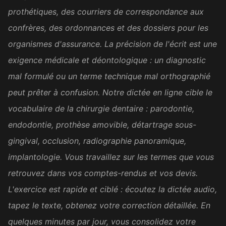
prothétiques, des courriers de correspondance aux
pour le concours et ces
dictées m'apportent
confrères, des ordonnances et des dossiers pour les
énormément. Aujourd'hui, j'ai
organismes d'assurance. La précision de l'écrit est une
enfin la chance de pouvoir
exigence médicale et déontologique : un diagnostic
m'exercer vraiment.
mal formulé ou un terme technique mal orthographié
Sophie M.
peut prêter à confusion. Notre dictée en ligne cible le
SM
Candidate au concours de la
fonction publique
vocabulaire de la chirurgie dentaire : parodontie,
endodontie, prothèse amovible, détartrage sous-
gingival, occlusion, radiographie panoramique,
It was excellent. I found a job
now and will practice my
implantologie. Vous travaillez sur les termes que vous
writing skills on the job
retrouvez dans vos comptes-rendus et vos devis.
enough. Thank you.
L'exercice est rapide et ciblé : écoutez la dictée audio,
Amara D.
tapez le texte, obtenez votre correction détaillée. En
AD
FLE
quelques minutes par jour, vous consolidez votre