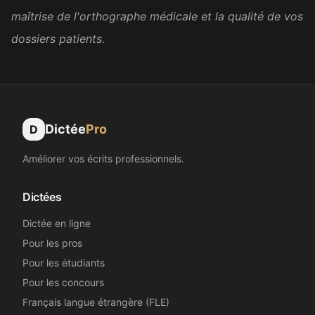
maîtrise de l'orthographe médicale et la qualité de vos
Super bien fait. Merci !
dossiers patients.
Sandrine C.
SC
Secrétaire médicale
Dictée
Pro
D
Excellent. Merci et félicitations.
Améliorer vos écrits professionnels.
Loïc A.
LA
Psychologue
Dictées
Dictée en ligne
C'est génial !!
Pour les pros
Camille C.
Pour les étudiants
CC
Assistante dentaire
Pour les concours
Français langue étrangère (FLE)