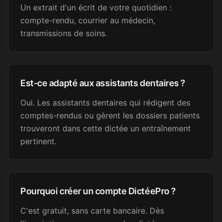
Un extrait d'un écrit de votre quotidien :
compte-rendu, courrier au médecin,
C'est génial !!
transmissions de soins.
Camille C.
CC
Assistante dentaire
Est-ce adapté aux assistants dentaires ?
Génial, merci !
Oui. Les assistants dentaires qui rédigent des
Nélia
comptes-rendus ou gèrent les dossiers patients
N
Secrétaire médicale
trouveront dans cette dictée un entraînement
pertinent.
Super, merci beaucoup !
Sandrine B.
SB
Pourquoi créer un compte DictéePro ?
Secrétaire médicale
C'est gratuit, sans carte bancaire. Dès