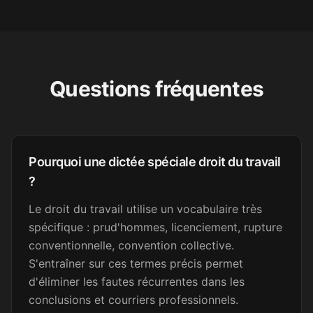
fonction publique
It was excellent. I found a job
Questions fréquentes
now and will practice my
writing skills on the job
enough. Thank you.
Amara D.
AD
Pourquoi une dictée spéciale droit du travail
FLE
?
Le droit du travail utilise un vocabulaire très
Super bien fait. Merci !
spécifique : prud'hommes, licenciement, rupture
Sandrine C.
conventionnelle, convention collective.
SC
Secrétaire médicale
S'entraîner sur ces termes précis permet
d'éliminer les fautes récurrentes dans les
conclusions et courriers professionnels.
Excellent. Merci et félicitations.