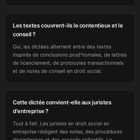
Loïc A.
LA
Psychologue
Les textes couvrent-ils le contentieux et le
conseil ?
C'est génial !!
Oui, les dictées alternent entre des textes
Camille C.
inspirés de conclusions prud'homales, de lettres
CC
Assistante dentaire
de licenciement, de protocoles transactionnels
et de notes de conseil en droit social.
Génial, merci !
Nélia
N
Cette dictée convient-elle aux juristes
Secrétaire médicale
d'entreprise ?
Tout à fait. Les juristes en droit social en
Super, merci beaucoup !
entreprise rédigent des notes, des procédures
Sandrine B.
disciplinaires et des accords collectifs. Le