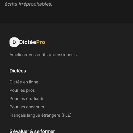
CC
écrits irréprochables.
Assistante dentaire
Génial, merci !
Nélia
Dictée
Pro
D
N
Secrétaire médicale
Améliorer vos écrits professionnels.
Super, merci beaucoup !
Dictées
Sandrine B.
Dictée en ligne
SB
Secrétaire médicale
Pour les pros
Pour les étudiants
Pour les concours
Merci beaucoup !
Français langue étrangère (FLE)
Emma L.
EL
Secrétaire médicale
S'évaluer & se former