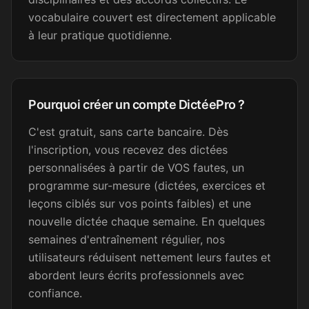
SB
Secrétaire médicale
vocabulaire couvert est directement applicable
à leur pratique quotidienne.
Merci beaucoup !
Emma L.
EL
Pourquoi créer un compte DictéePro ?
Secrétaire médicale
C'est gratuit, sans carte bancaire. Dès
l'inscription, vous recevez des dictées
Efficace pour s'améliorer... je
personnalisées à partir de VOS fautes, un
m'entraîne tous les jours.
programme sur-mesure (dictées, exercices et
leçons ciblés sur vos points faibles) et une
Betty
B
Attachée territoriale
nouvelle dictée chaque semaine. En quelques
semaines d'entraînement régulier, nos
utilisateurs réduisent nettement leurs fautes et
Je viens de faire une de vos
abordent leurs écrits professionnels avec
dictées, c'est vraiment très
confiance.
bien fait ! Je partage votre lien