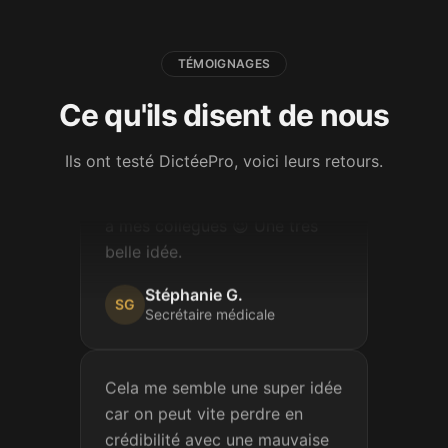
Betty
B
Attachée territoriale
TÉMOIGNAGES
Ce qu'ils disent de nous
Je viens de faire une de vos
dictées, c'est vraiment très
Ils ont testé DictéePro, voici leurs retours.
bien fait ! Je partage votre lien
à mes collègues 😉 Une très
belle idée.
Stéphanie G.
SG
Secrétaire médicale
Cela me semble une super idée
car on peut vite perdre en
crédibilité avec une mauvaise
orthographe, et ça travaille