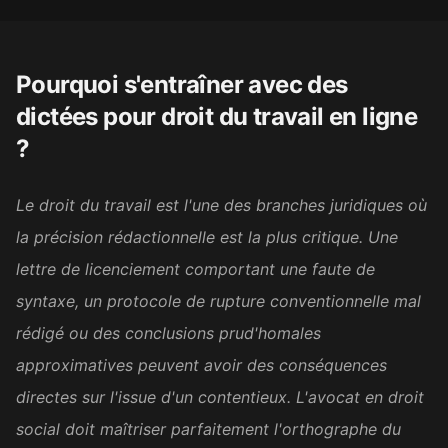
Belle initiative, merci beaucoup
☺️ Je me prépare au mieux
Pourquoi s'entraîner avec des
pour le concours et ces
dictées pour
droit du travail en ligne
dictées m'apportent
?
énormément. Aujourd'hui, j'ai
enfin la chance de pouvoir
Le droit du travail est l'une des branches juridiques où
m'exercer vraiment.
la précision rédactionnelle est la plus critique. Une
Sophie M.
lettre de licenciement comportant une faute de
SM
Candidate au concours de la
fonction publique
syntaxe, un protocole de rupture conventionnelle mal
rédigé ou des conclusions prud'homales
It was excellent. I found a job
approximatives peuvent avoir des conséquences
now and will practice my
directes sur l'issue d'un contentieux. L'avocat en droit
writing skills on the job
social doit maîtriser parfaitement l'orthographe du
enough. Thank you.