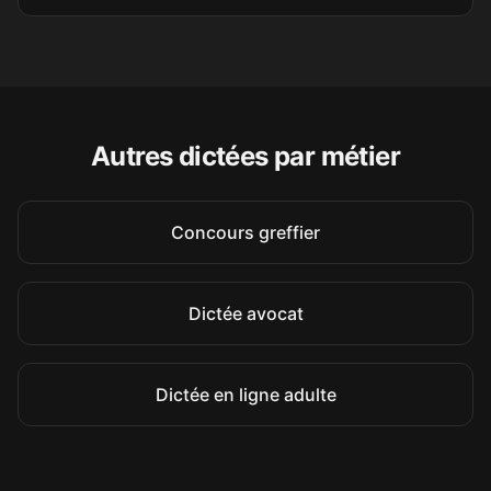
à mes collègues 😉 Une très
belle idée.
Stéphanie G.
SG
Secrétaire médicale
Autres dictées par métier
Cela me semble une super idée
car on peut vite perdre en
Concours greffier
crédibilité avec une mauvaise
orthographe, et ça travaille
indirectement la syntaxe
Dictée avocat
puisque le texte dicté est
correct, bien formulé. Bravo
Dictée en ligne adulte
pour la création de cet outil !
Carol G.
CG
Ergothérapeute