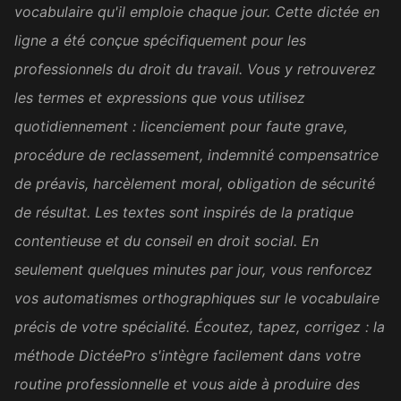
vocabulaire qu'il emploie chaque jour. Cette dictée en
Amara D.
ligne a été conçue spécifiquement pour les
AD
FLE
professionnels du droit du travail. Vous y retrouverez
les termes et expressions que vous utilisez
Super bien fait. Merci !
quotidiennement : licenciement pour faute grave,
Sandrine C.
procédure de reclassement, indemnité compensatrice
SC
Secrétaire médicale
de préavis, harcèlement moral, obligation de sécurité
de résultat. Les textes sont inspirés de la pratique
Excellent. Merci et félicitations.
contentieuse et du conseil en droit social. En
seulement quelques minutes par jour, vous renforcez
Loïc A.
LA
Psychologue
vos automatismes orthographiques sur le vocabulaire
précis de votre spécialité. Écoutez, tapez, corrigez : la
méthode DictéePro s'intègre facilement dans votre
C'est génial !!
routine professionnelle et vous aide à produire des
Camille C.