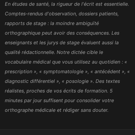
En études de santé, la rigueur de l'écrit est essentielle.
Belle initiative, merci beaucoup
☺️ Je me prépare au mieux
Comptes-rendus d'observation, dossiers patients,
pour le concours et ces
rapports de stage : la moindre ambiguïté
dictées m'apportent
orthographique peut avoir des conséquences. Les
énormément. Aujourd'hui, j'ai
enseignants et les jurys de stage évaluent aussi la
enfin la chance de pouvoir
m'exercer vraiment.
qualité rédactionnelle. Notre dictée cible le
vocabulaire médical que vous utilisez au quotidien : «
Sophie M.
SM
Candidate au concours de la
prescription », « symptomatologie », « antécédent », «
fonction publique
diagnostic différentiel », « posologie ». Des textes
réalistes, proches de vos écrits de formation. 5
It was excellent. I found a job
minutes par jour suffisent pour consolider votre
now and will practice my
orthographe médicale et rédiger sans douter.
writing skills on the job
enough. Thank you.
Amara D.