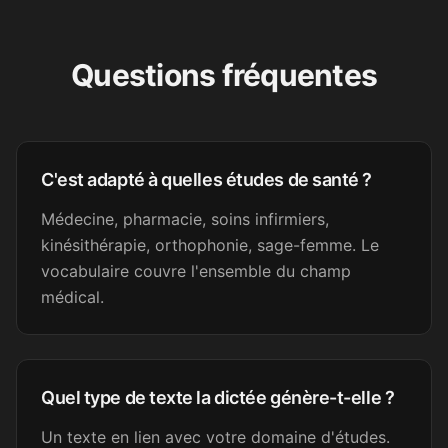
It was excellent. I found a job
Questions fréquentes
now and will practice my
writing skills on the job
enough. Thank you.
Amara D.
C'est adapté à quelles études de santé ?
AD
FLE
Médecine, pharmacie, soins infirmiers,
kinésithérapie, orthophonie, sage-femme. Le
Super bien fait. Merci !
vocabulaire couvre l'ensemble du champ
médical.
Sandrine C.
SC
Secrétaire médicale
Quel type de texte la dictée génère-t-elle ?
Excellent. Merci et félicitations.
Un texte en lien avec votre domaine d'études.