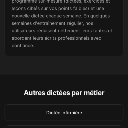
programme sur-mesure (dictées, exercices et
leçons ciblés sur vos points faibles) et une
Merci beaucoup !
nouvelle dictée chaque semaine. En quelques
semaines d'entraînement régulier, nos
Emma L.
utilisateurs réduisent nettement leurs fautes et
EL
Secrétaire médicale
abordent leurs écrits professionnels avec
confiance.
Efficace pour s'améliorer... je
m'entraîne tous les jours.
Betty
B
Attachée territoriale
Autres dictées par métier
Je viens de faire une de vos
dictées, c'est vraiment très
Dictée infirmière
bien fait ! Je partage votre lien
à mes collègues 😉 Une très