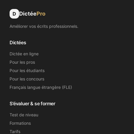
AD
FLE
Dictée
Pro
D
Améliorer vos écrits professionnels.
Super bien fait. Merci !
Sandrine C.
Dictées
SC
Secrétaire médicale
Dictée en ligne
Pour les pros
Excellent. Merci et félicitations.
Pour les étudiants
Pour les concours
Loïc A.
LA
Psychologue
Français langue étrangère (FLE)
S'évaluer & se former
C'est génial !!
Test de niveau
Camille C.
Formations
CC
Assistante dentaire
Tarifs