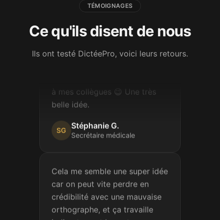
Attachée territoriale
TÉMOIGNAGES
Ce qu'ils disent de nous
Je viens de faire une de vos
dictées, c'est vraiment très
Ils ont testé DictéePro, voici leurs retours.
bien fait ! Je partage votre lien
à mes collègues 😉 Une très
belle idée.
Stéphanie G.
SG
Secrétaire médicale
Cela me semble une super idée
car on peut vite perdre en
crédibilité avec une mauvaise
orthographe, et ça travaille
indirectement la syntaxe