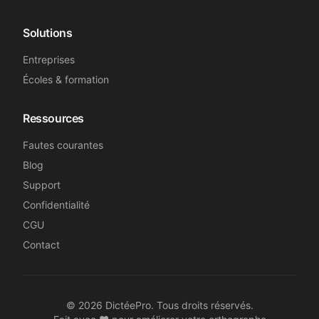
Solutions
Génial, merci !
Entreprises
Nélia
N
Écoles & formation
Secrétaire médicale
Ressources
Super, merci beaucoup !
Fautes courantes
Sandrine B.
Blog
SB
Secrétaire médicale
Support
Confidentialité
CGU
Merci beaucoup !
Contact
Emma L.
EL
Secrétaire médicale
©
2026
DictéePro. Tous droits réservés.