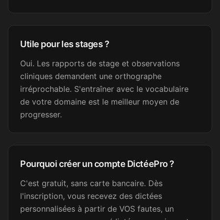
Loïc A.
LA
Psychologue
Utile pour les stages ?
C'est génial !!
Oui. Les rapports de stage et observations
Camille C.
CC
cliniques demandent une orthographe
Assistante dentaire
irréprochable. S'entraîner avec le vocabulaire
de votre domaine est le meilleur moyen de
Génial, merci !
progresser.
Nélia
N
Secrétaire médicale
Pourquoi créer un compte DictéePro ?
Super, merci beaucoup !
C'est gratuit, sans carte bancaire. Dès
l'inscription, vous recevez des dictées
Sandrine B.
SB
personnalisées à partir de VOS fautes, un
Secrétaire médicale