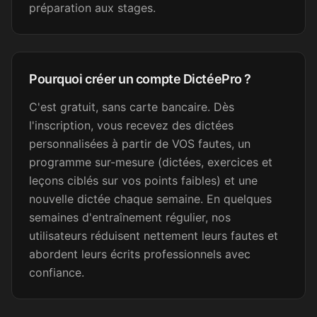
Secrétaire médicale
préparation aux stages.
Merci beaucoup !
Pourquoi créer un compte DictéePro ?
Emma L.
EL
Secrétaire médicale
C'est gratuit, sans carte bancaire. Dès
l'inscription, vous recevez des dictées
personnalisées à partir de VOS fautes, un
Efficace pour s'améliorer... je
programme sur-mesure (dictées, exercices et
m'entraîne tous les jours.
leçons ciblés sur vos points faibles) et une
nouvelle dictée chaque semaine. En quelques
Betty
B
Attachée territoriale
semaines d'entraînement régulier, nos
utilisateurs réduisent nettement leurs fautes et
abordent leurs écrits professionnels avec
Je viens de faire une de vos
confiance.
dictées, c'est vraiment très
bien fait ! Je partage votre lien