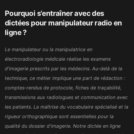
Pourquoi s'entraîner avec des
Belle initiative, merci beaucoup
☺️ Je me prépare au mieux
dictées pour
manipulateur radio en
pour le concours et ces
ligne
?
dictées m'apportent
énormément. Aujourd'hui, j'ai
Le manipulateur ou la manipulatrice en
enfin la chance de pouvoir
m'exercer vraiment.
électroradiologie médicale réalise les examens
d'imagerie prescrits par les médecins. Au-delà de la
Sophie M.
SM
Candidate au concours de la
technique, ce métier implique une part de rédaction :
fonction publique
comptes-rendus de protocole, fiches de traçabilité,
transmissions aux radiologues et communication avec
It was excellent. I found a job
les patients. La maîtrise du vocabulaire spécialisé et la
now and will practice my
rigueur orthographique sont essentielles pour la
writing skills on the job
qualité du dossier d'imagerie. Notre dictée en ligne
enough. Thank you.