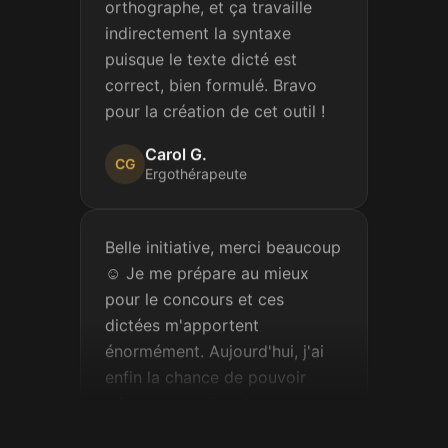
indirectement la syntaxe
puisque le texte dicté est
correct, bien formulé. Bravo
pour la création de cet outil !
Carol G.
CG
Ergothérapeute
Belle initiative, merci beaucoup
☺️ Je me prépare au mieux
pour le concours et ces
dictées m'apportent
énormément. Aujourd'hui, j'ai
enfin la chance de pouvoir
m'exercer vraiment.
Sophie M.
SM
Candidate au concours de la