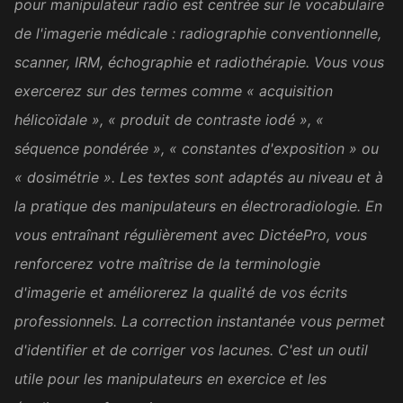
pour manipulateur radio est centrée sur le vocabulaire
Amara D.
AD
de l'imagerie médicale : radiographie conventionnelle,
FLE
scanner, IRM, échographie et radiothérapie. Vous vous
exercerez sur des termes comme « acquisition
Super bien fait. Merci !
hélicoïdale », « produit de contraste iodé », «
Sandrine C.
séquence pondérée », « constantes d'exposition » ou
SC
Secrétaire médicale
« dosimétrie ». Les textes sont adaptés au niveau et à
la pratique des manipulateurs en électroradiologie. En
Excellent. Merci et félicitations.
vous entraînant régulièrement avec DictéePro, vous
renforcerez votre maîtrise de la terminologie
Loïc A.
LA
Psychologue
d'imagerie et améliorerez la qualité de vos écrits
professionnels. La correction instantanée vous permet
d'identifier et de corriger vos lacunes. C'est un outil
C'est génial !!
utile pour les manipulateurs en exercice et les
Camille C.
CC