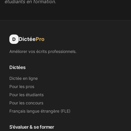
étudiants en formation.
Assistante dentaire
Génial, merci !
Nélia
N
Dictée
Pro
D
Secrétaire médicale
Améliorer vos écrits professionnels.
Super, merci beaucoup !
Dictées
Sandrine B.
SB
Dictée en ligne
Secrétaire médicale
Pour les pros
Pour les étudiants
Merci beaucoup !
Pour les concours
Français langue étrangère (FLE)
Emma L.
EL
Secrétaire médicale
S'évaluer & se former