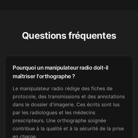
fonction publique
It was excellent. I found a job
Questions fréquentes
now and will practice my
writing skills on the job
enough. Thank you.
Amara D.
AD
Pourquoi un manipulateur radio doit-il
FLE
maîtriser l'orthographe ?
Le manipulateur radio rédige des fiches de
Super bien fait. Merci !
protocole, des transmissions et des annotations
dans le dossier d'imagerie. Ces écrits sont lus
Sandrine C.
SC
Secrétaire médicale
par les radiologues et les médecins
prescripteurs. Une orthographe soignée
contribue à la qualité et à la sécurité de la prise
Excellent. Merci et félicitations.
en charge.