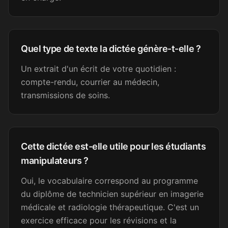
Loïc A.
LA
Psychologue
Quel type de texte la dictée génère-t-elle ?
C'est génial !!
Un extrait d'un écrit de votre quotidien :
compte-rendu, courrier au médecin,
Camille C.
CC
Assistante dentaire
transmissions de soins.
Génial, merci !
Cette dictée est-elle utile pour les étudiants
Nélia
N
manipulateurs ?
Secrétaire médicale
Oui, le vocabulaire correspond au programme
du diplôme de technicien supérieur en imagerie
Super, merci beaucoup !
médicale et radiologie thérapeutique. C'est un
exercice efficace pour les révisions et la
Sandrine B.
SB