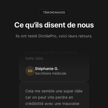
Betty
B
Attachée territoriale
TÉMOIGNAGES
Ce qu'ils disent de nous
Je viens de faire une de vos
dictées, c'est vraiment très
Ils ont testé DictéePro, voici leurs retours.
bien fait ! Je partage votre lien
à mes collègues 😉 Une très
belle idée.
Stéphanie G.
SG
Secrétaire médicale
Cela me semble une super idée
car on peut vite perdre en
crédibilité avec une mauvaise
orthographe, et ça travaille