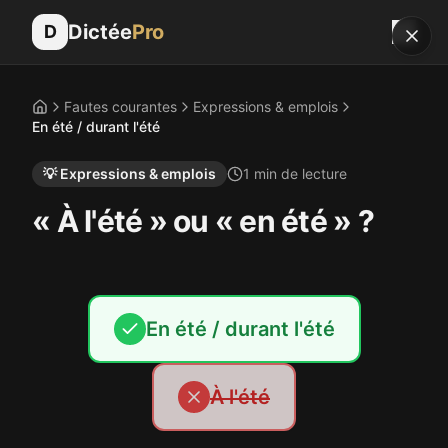
Dictée
Pro
D
Fautes courantes
Expressions & emplois
Accueil
En été / durant l'été
💡
Expressions & emplois
1
min de lecture
« À l'été » ou « en été » ?
En été / durant l'été
À l'été