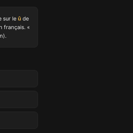
 sur le
û
de
n français. «
n).