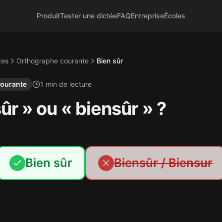
Produit
Tester une dictée
FAQ
Entreprise
Écoles
tes
Orthographe courante
Bien sûr
courante
1
min de lecture
ûr » ou « biensûr » ?
Bien sûr
Biensûr / Biensur