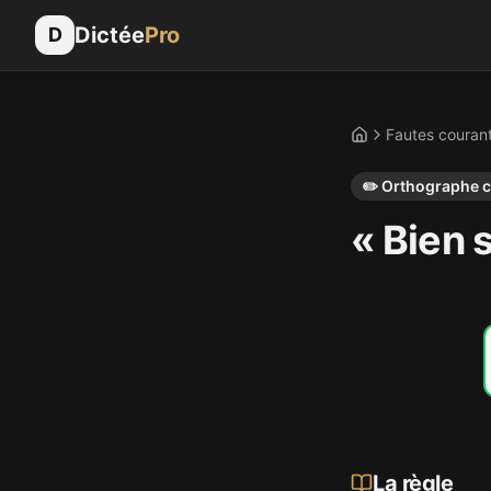
Dictée
Pro
D
Fautes couran
Accueil
✏️
Orthographe 
« Bien s
La règle