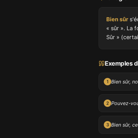
Bien sûr
s'é
« sûr ». La 
Sûr » (certa
Exemples d'
Bien sûr, n
1
Pouvez-vous
2
Bien sûr, c
3