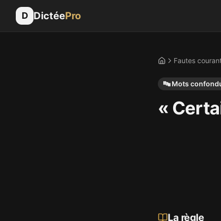
Dictée
Pro
D
Fautes couran
Accueil
🔤
Mots confond
« Certai
La règle