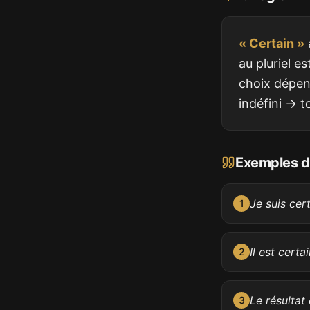
« Certain »
a
au pluriel e
choix dépend
indéfini → to
Exemples d'
Je suis cer
1
Il est cert
2
Le résultat
3