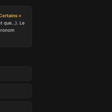
Certains »
nt que…). Le
; pronom