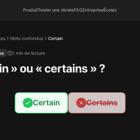
Produit
Tester une dictée
FAQ
Entreprise
Écoles
tes
Mots confondus
Certain
us
1
min de lecture
n » ou « certains » ?
Certain
Certains