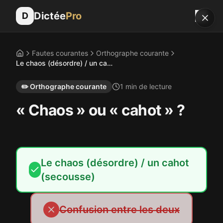
Dictée
Pro
D
Fautes courantes
Orthographe courante
Accueil
Le chaos (désordre) / un cahot (secousse)
✏️
Orthographe courante
1
min de lecture
« Chaos » ou « cahot » ?
Le chaos (désordre) / un cahot
(secousse)
Confusion entre les deux