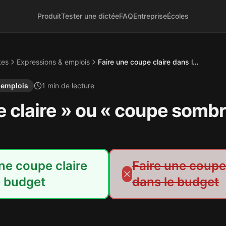
Produit
Tester une dictée
FAQ
Entreprise
Écoles
tes
Expressions & emplois
Faire une coupe claire dans le budget
 emplois
1
min de lecture
 claire » ou « coupe sombr
ne coupe claire
Faire une coup
e budget
dans le budget