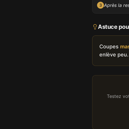
Après la re
3
Astuce pour
Coupes
ma
enlève peu.
Testez vo