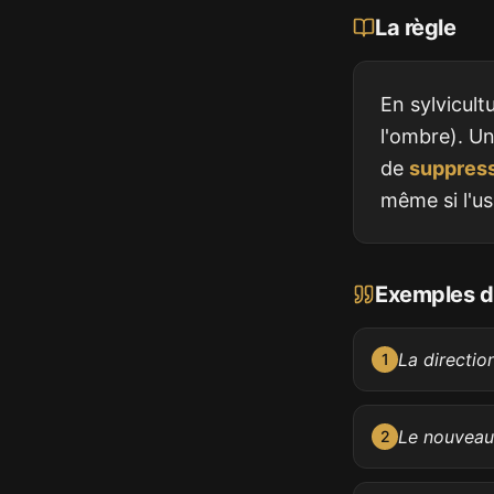
La règle
En sylvicult
l'ombre). U
de
suppres
même si l'us
Exemples d'
La directio
1
Le nouveau
2