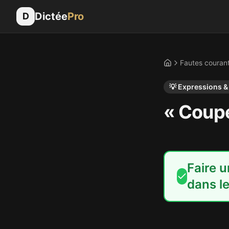
Dictée
Pro
D
Fautes couran
Accueil
💡
Expressions &
« Coupe
Faire u
dans l