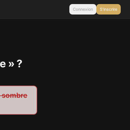
Connexion
S'inscrire
e » ?
e sombre