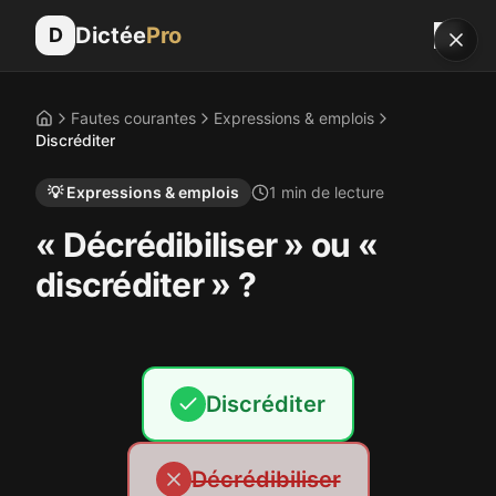
Dictée
Pro
D
Fautes courantes
Expressions & emplois
Accueil
Discréditer
💡
Expressions & emplois
1
min de lecture
« Décrédibiliser » ou «
discréditer » ?
Discréditer
Décrédibiliser