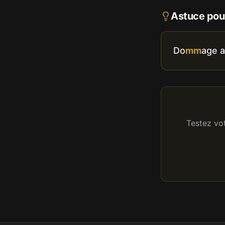
Astuce pour
Do
mm
age 
Testez vo