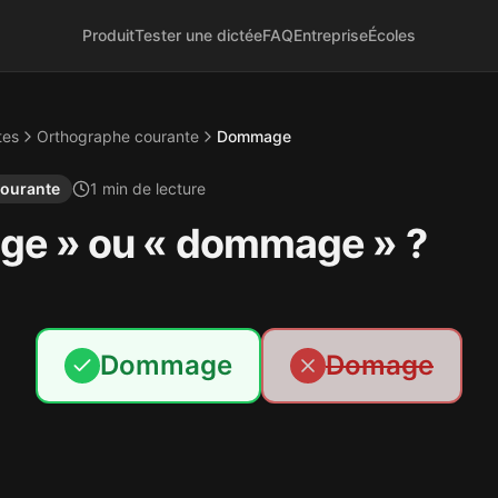
Produit
Tester une dictée
FAQ
Entreprise
Écoles
tes
Orthographe courante
Dommage
courante
1
min de lecture
ge » ou « dommage » ?
Dommage
Domage