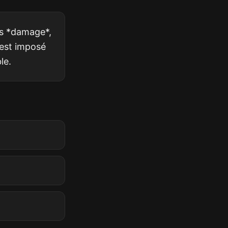
is *damage*,
est imposé
le.