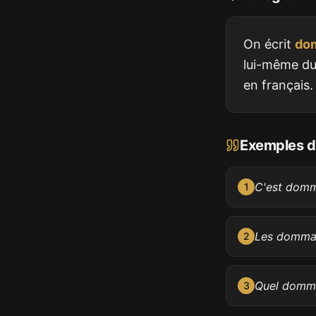
On écrit
do
lui-même du
en françai
Exemples d'
C'est domma
1
Les dommag
2
Quel dommag
3