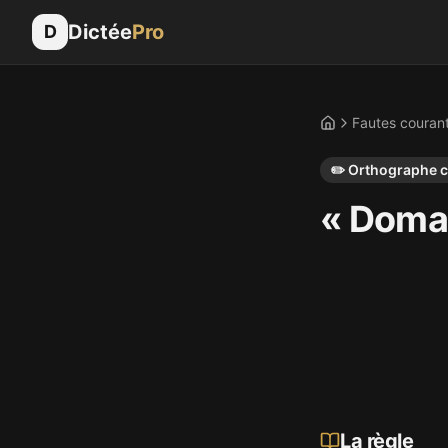
Dictée
Pro
D
Fautes couran
Accueil
✏️
Orthographe 
« Doma
La règle