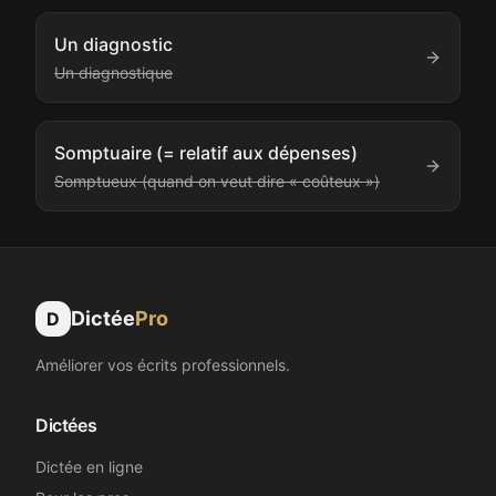
Un diagnostic
Un diagnostique
Somptuaire (= relatif aux dépenses)
Somptueux (quand on veut dire « coûteux »)
Dictée
Pro
D
Améliorer vos écrits professionnels.
Dictées
Dictée en ligne