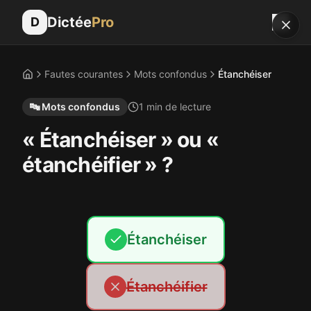
Dictée
Pro
D
Fautes courantes
Mots confondus
Étanchéiser
Accueil
🔤
Mots confondus
1
min de lecture
« Étanchéiser » ou «
étanchéifier » ?
Étanchéiser
Étanchéifier