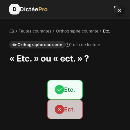
Dictée
Pro
D
Fautes courantes
Orthographe courante
Etc.
Accueil
✏️
Orthographe courante
1
min de lecture
« Etc. » ou « ect. » ?
Etc.
Ect.