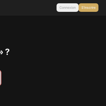
Connexion
S'inscrire
» ?