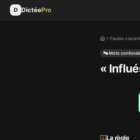
Dictée
Pro
D
Fautes couran
Accueil
🔤
Mots confond
« Influé
La règle