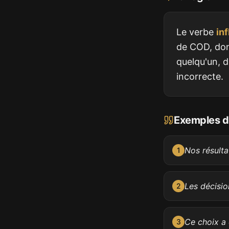
Le verbe
inf
de COD, don
quelqu'un, d
incorrecte.
Exemples d'
Nos résulta
1
Les décisio
2
Ce choix a 
3