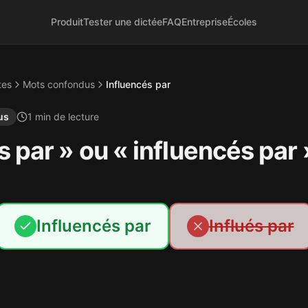
Produit
Tester une dictée
FAQ
Entreprise
Écoles
tes
Mots confondus
Influencés par
us
1
min de lecture
s par » ou « influencés par 
Influencés par
Influés par