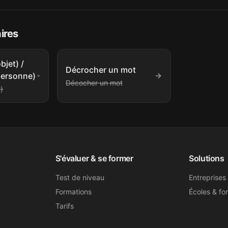
aires
bjet) /
Décrocher un mot
personne)
Décocher un mot
)
S'évaluer & se former
Solutions
Test de niveau
Entreprises
Formations
Écoles & fo
Tarifs