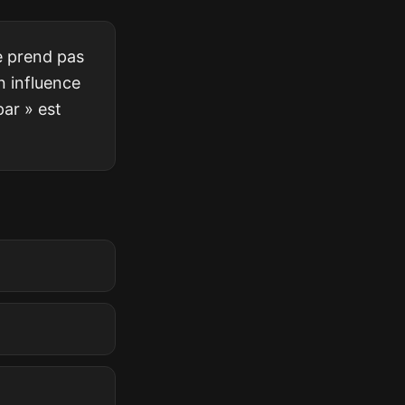
ne prend pas
on influence
par » est