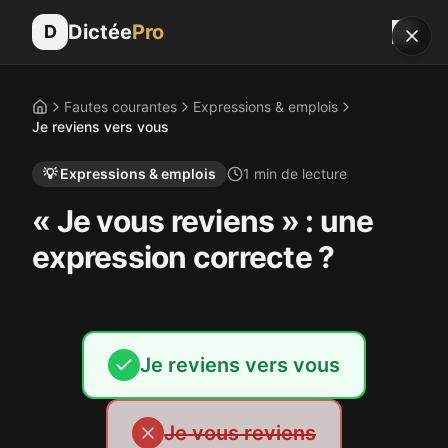
Dictée
Pro
D
Fautes courantes
Expressions & emplois
Accueil
Je reviens vers vous
💡
Expressions & emplois
1
min de lecture
« Je vous reviens » : une
expression correcte ?
Je reviens vers vous
Je vous reviens