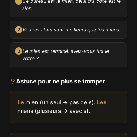
Ce bureau est le mien, celui d'à côté est le
1
sien.
Vos résultats sont meilleurs que les miens.
2
Le mien est terminé, avez-vous fini le
3
vôtre ?
Astuce pour ne plus se tromper
Le
mien (un seul → pas de s).
Les
miens (plusieurs → avec s).