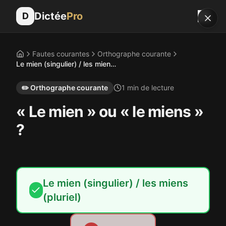
Dictée
Pro
D
Fautes courantes
Orthographe courante
Accueil
Le mien (singulier) / les miens (pluriel)
✏️
Orthographe courante
1
min de lecture
« Le mien » ou « le miens »
?
Le mien (singulier) / les miens
(pluriel)