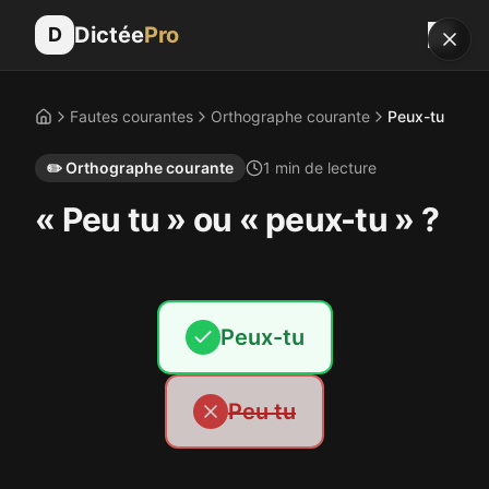
Dictée
Pro
D
Fautes courantes
Orthographe courante
Peux-tu
Accueil
✏️
Orthographe courante
1
min de lecture
« Peu tu » ou « peux-tu » ?
Peux-tu
Peu tu