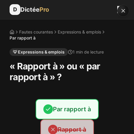
Dictée
Pro
D
Fautes courantes
Expressions & emplois
Accueil
Par rapport à
💡
Expressions & emplois
1
min de lecture
« Rapport à » ou « par
rapport à » ?
Par rapport à
Rapport à