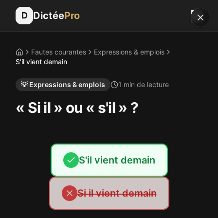
Dictée
Pro
D
Fautes courantes
Expressions & emplois
Accueil
S'il vient demain
💡
Expressions & emplois
1
min de lecture
« Si il » ou « s'il » ?
S'il vient demain
Si il vient demain