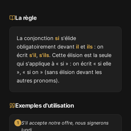
La règle
La conjonction
si
s'élide
obligatoirement devant
il
et
ils
: on
écrit
s'il
,
s'ils
. Cette élision est la seule
qui s'applique à « si » : on écrit « si elle
», « si on » (sans élision devant les
autres pronoms).
Exemples d'utilisation
S'il accepte notre offre, nous signerons
1
lundi.