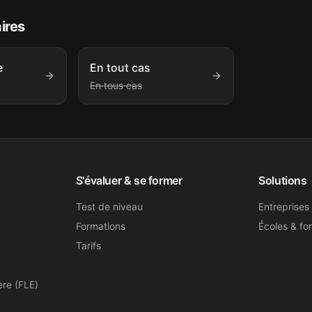
aires
e
En tout cas
En tous cas
S'évaluer & se former
Solutions
Test de niveau
Entreprises
Formations
Écoles & fo
Tarifs
ère (FLE)