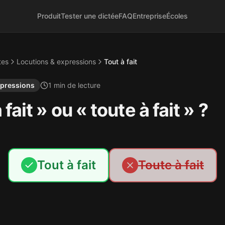
Produit
Tester une dictée
FAQ
Entreprise
Écoles
tes
Locutions & expressions
Tout à fait
xpressions
1
min de lecture
 fait » ou « toute à fait » ?
Tout à fait
Toute à fait