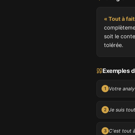
« Tout à fait
complètemen
soit le conte
tolérée.
Exemples d'
Votre analy
1
Je suis tou
2
C'est tout 
3