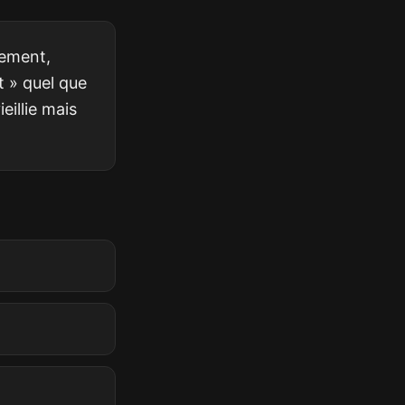
rement,
it » quel que
eillie mais