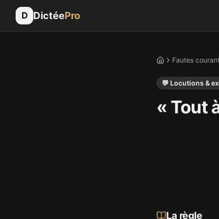
Dictée
Pro
D
Fautes couran
Accueil
💬
Locutions & e
« Tout à
La règle