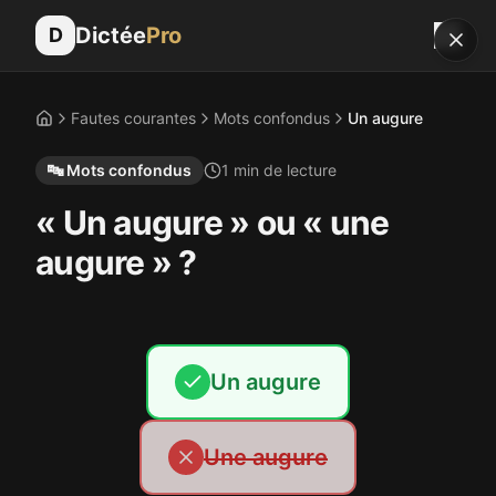
Dictée
Pro
D
Fautes courantes
Mots confondus
Un augure
Accueil
🔤
Mots confondus
1
min de lecture
« Un augure » ou « une
augure » ?
Un augure
Une augure