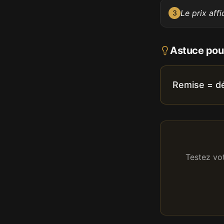
Le prix aff
3
Astuce pour
Remise = dé
Testez vo