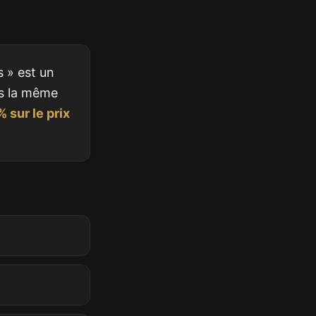
s » est un
is la même
 sur le prix