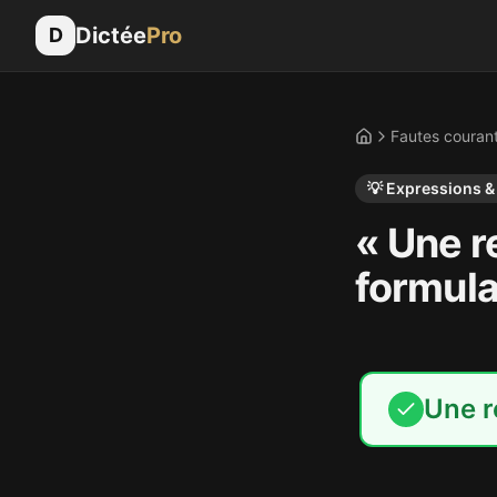
Dictée
Pro
D
Fautes couran
Accueil
💡
Expressions &
« Une r
formula
Une r