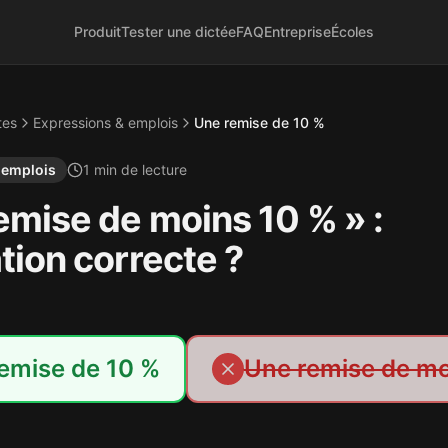
Produit
Tester une dictée
FAQ
Entreprise
Écoles
tes
Expressions & emplois
Une remise de 10 %
 emplois
1
min de lecture
emise de moins 10 % » :
tion correcte ?
emise de 10 %
Une remise de mo