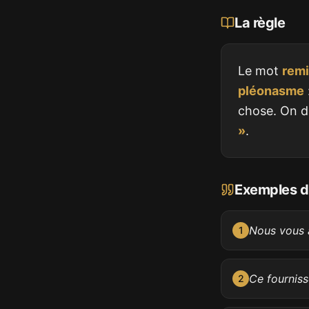
La règle
Le mot
rem
pléonasme
chose. On d
»
.
Exemples d'
Nous vous 
1
Ce fourniss
2