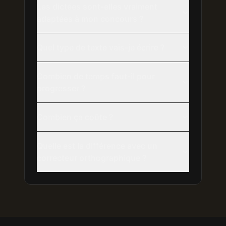
Les dictées sont-elles vraiment
adaptées à mon concours ?
Quel type de texte vais-je écrire ?
Combien de temps faut-il pour
progresser ?
Combien ça coûte ?
Quelle est la différence avec un
correcteur orthographique ?