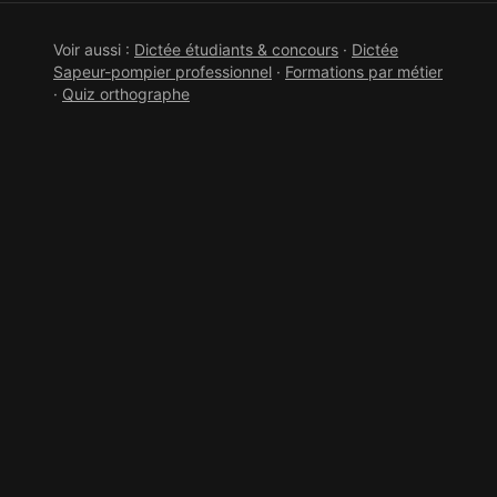
Voir aussi :
Dictée étudiants & concours
·
Dictée
Sapeur-pompier professionnel
·
Formations par métier
·
Quiz orthographe