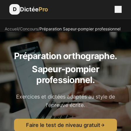
Dictée
Pro
D
Accueil
/
Concours
/
Préparation
Sapeur-pompier professionnel
Préparation orthographe.
Sapeur-pompier
professionnel
.
Exercices et dictées adaptés au style de
l'épreuve écrite.
Faire le test de niveau gratuit