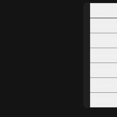
Le test d'orth
Combien de te
Pourquoi un t
Que se passe-t
Quel est le f
Quel niveau e
Quels types d