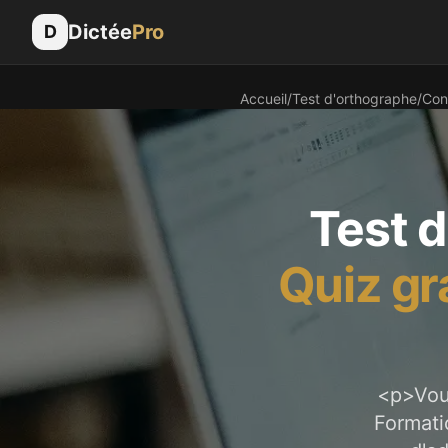
Dictée
Pro
D
Accueil
/
Test d'orthographe
/
Con
Test 
Quiz gr
<p>Vous
Formati