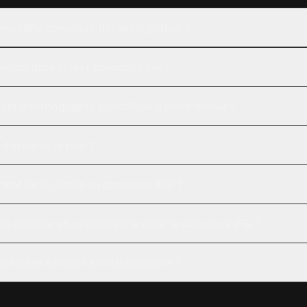
ographe concours ifsi est-il gratuit ?
mps dure le test concours ifsi ?
est d'orthographe spécifique à votre métier ?
-il après le test ?
ormat de la dictée au concours IFSI ?
st attendu en orthographe pour le concours IFSI ?
e textes servent à l'entraînement ?