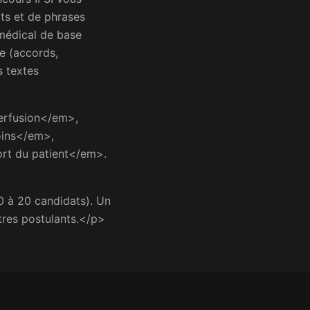
ts et de phrases
amédical de base
e (accords,
s textes
perfusion</em>,
oins</em>,
rt du patient</em>.
0 à 20 candidats). Un
tres postulants.</p>