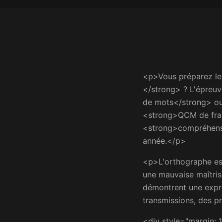
<p>Vous préparez le 
</strong> ? L'épreuv
de mots</strong> ou
<strong>QCM de fran
<strong>compréhensi
année.</p>
<p>L'orthographe est 
une mauvaise maîtris
démontrent une expres
transmissions, des p
<div style="margin: 