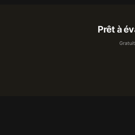
Prêt à é
Gratui