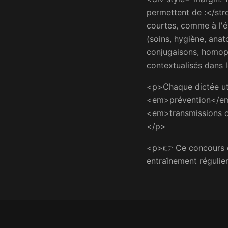
permettent de :</str
courtes, comme à l'é
(soins, hygiène, ana
conjugaisons, homoph
contextualisés dans l
<p>Chaque dictée uti
<em>prévention</em
<em>transmissions c
</p>
<p>👉 Ce concours es
entraînement régulie