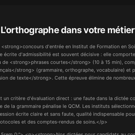
L'orthographe dans votre
métier
<strong>concours d'entrée en Institut de Formation en Soins
e écrite d'admissibilité est souvent décisive : elle compor
 de <strong>phrases courtes</strong> (10 à 15 min), com
çais</strong> (grammaire, orthographe, vocabulaire) et p
on de texte</strong>. Cette épreuve élimine de nombreu
un critère d'évaluation direct : une faute dans la dictée co
e de la grammaire pénalise le QCM. Les instituts sélectionn
sion écrite claire et sans faute, qualité indispensable pou
rotocoles et des comptes-rendus de soins.</p>
1.5rem 0;"> <p><strong>Nos dictées pour candidats au con