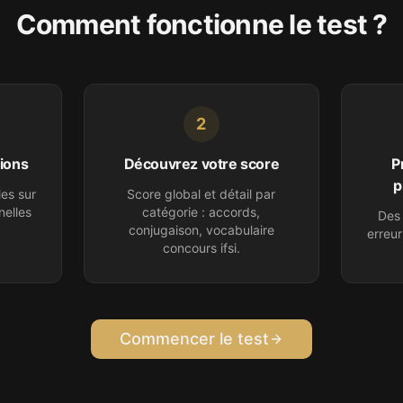
Comment fonctionne le test ?
2
ions
Découvrez votre score
P
p
les sur
Score global et détail par
nelles
catégorie : accords,
Des 
conjugaison, vocabulaire
erreur
concours ifsi
.
Commencer le test