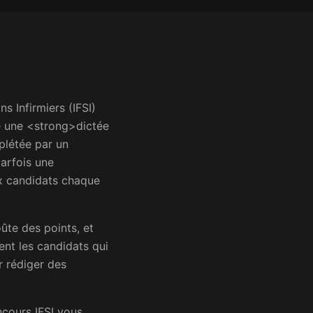
 Infirmiers (IFSI)
te une <strong>dictée
plétée par un
arfois une
x candidats chaque
ûte des points, et
ent les candidats qui
r rédiger des
cours IFSI vous