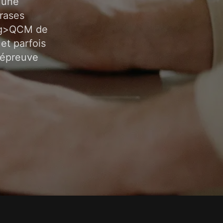
e une
rases
ong>QCM de
et parfois
 épreuve