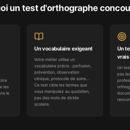
oi un test d'orthographe
concour
Un vocabulaire exigeant
Un te
vrais
Votre métier utilise un
vocabulaire précis : perfusion,
Un tes
prévention, observation
pas le
clinique, protocole de soins…
otre
profes
Ce test cible les termes que
ie les
orthog
vous manipulez au quotidien,
ns le
docum
pas des mots de dictée
rencon
scolaire.