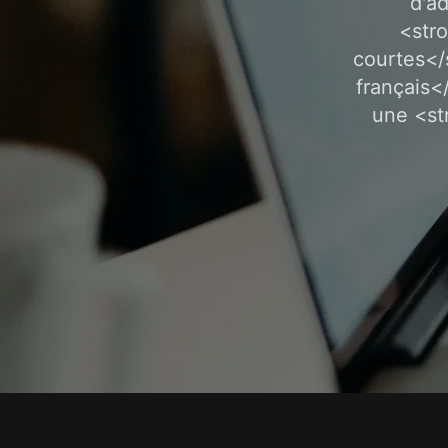
d'ad
<str
courtes</
français<
une <st