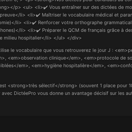
ong></p> <ul> <li>✔️ Vous entraîner sur des dictées de mo
preuve</li> <li>✔️ Maîtriser le vocabulaire médical et par
tomie)</li> <li>✔️ Renforcer votre orthographe grammatical
ones)</li> <li>✔️ Préparer le QCM de français grâce à de
e milieu hospitalier</li> </ul> </div>
lise le vocabulaire que vous retrouverez le jour J : <em>
>, <em>observation clinique</em>, <em>protocole de s
iblées</em>, <em>hygiène hospitalière</em>, <em>confo
t <strong>très sélectif</strong> (souvent 1 place pour 1
r avec DictéePro vous donne un avantage décisif sur les au