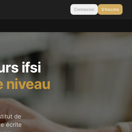
Connexion
S'inscrire
rs ifsi
e niveau
titut de
e écrite