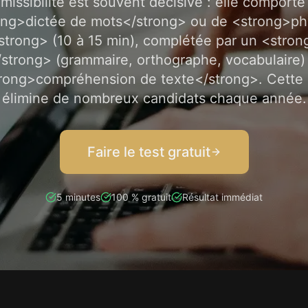
missibilité est souvent décisive : elle comport
ong>dictée de mots</strong> ou de <strong>ph
strong> (10 à 15 min), complétée par un <str
/strong> (grammaire, orthographe, vocabulaire) 
rong>compréhension de texte</strong>. Cette
élimine de nombreux candidats chaque année.
Faire le test gratuit
5 minutes
100 % gratuit
Résultat immédiat