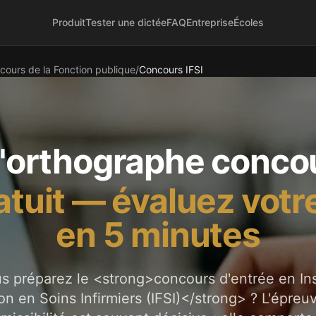
Produit
Tester une dictée
FAQ
Entreprise
Écoles
cours de la Fonction publique
/
Concours IFSI
d'orthographe
concou
atuit — évaluez votr
en 5 minutes
 préparez le <strong>concours d'entrée en Ins
on en Soins Infirmiers (IFSI)</strong> ? L'épreuv