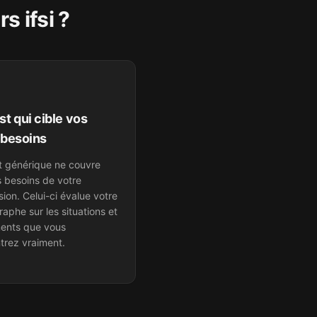
s ifsi
?
st qui cible vos
 besoins
t générique ne couvre
s besoins de votre
sion. Celui-ci évalue votre
raphe sur les situations et
ents que vous
trez vraiment.