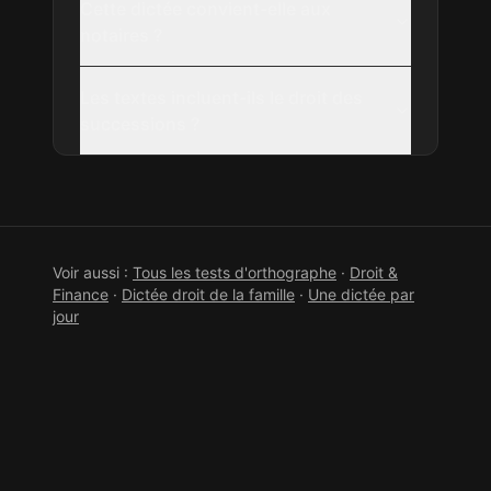
Cette dictée convient-elle aux
notaires ?
Les textes incluent-ils le droit des
successions ?
Voir aussi :
Tous les tests d'orthographe
·
Droit &
Finance
·
Dictée
droit de la famille
·
Une dictée par
jour