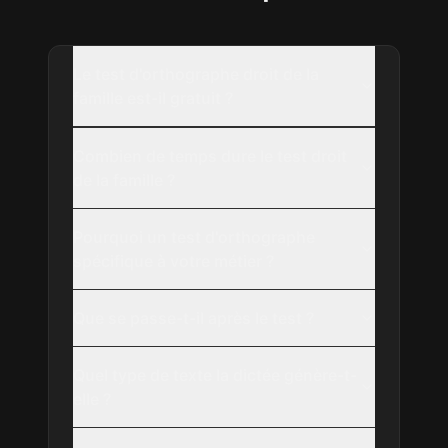
Le test d'orthographe droit de la
famille est-il gratuit ?
Combien de temps dure le test droit
de la famille ?
Pourquoi un test d'orthographe
spécifique à votre métier ?
Que se passe-t-il après le test ?
Quel type de texte la dictée génère-t-
elle ?